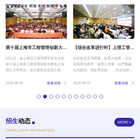
第十届上海市工程管理创新大赛
【综合改革进行时】上理工管理
决赛在上理工举办
学院构建多维人工智能育人新生
8月1日，由上海市工程管理学会主办的
以学科交叉为根基、拓育人维度，以分
态
第十届上海市工程管理创新大赛在上海
层培养为抓手、提育人质量，以产教融
理工大学举办。该大赛旨在促进工程管
合为路径、强改革实效…… 为主动对接
理领域的创新成果交流与推广，提升高
国家人工智能发展战略，深度服务学校
校工程类及工程管理（MEM）专业学生
高等教育综合改革，上海理工大学管理
2026-08-05
2026-08-03
查看详情
查看详情
解决工程管理领域实际问题的能力，搭
学院立足 “为‘科’服务、为‘产’育人” 发展
建高水平、跨行业、多维度的学术交流
导向，通过搭建全域育人平台、完善阶
平台。本次大赛共有来自上海理工大
梯式培养体系、开展实战化师资培训、
学、上海交通大学、同济大学、华东师
深耕产学研成果转化等一系列扎实举
范大学、上海财经大学、上海大学、东
措，全面构建贯通本硕培养、覆盖全校
华大学、上海师范大学、上海电力大
师生、衔接产业赛道的人工智能育人新
招生
动态
MORE +
学、上海应用技术大学、上海工程...
生态，以智能化教...
ENROLLMENT INFORMATION