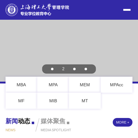
2
MBA
MPA
MEM
MPAcc
MF
MIB
MT
新闻
动态
媒体
聚焦
MORE +
NEWS
MEDIA SPOTLIGHT